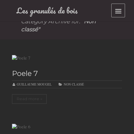
Les granulés de bois
Archives
Category Archive for:
"Non
classé"
Poele 7
GUILLAUME MOUGEL
NON CLASSÉ
Read more »