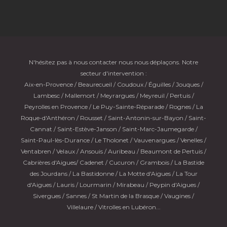
N'hésitez pas à nous contacter nous nous déplaçons. Notre
secteur d'intervention :
Aix-en-Provence / Beaurecueil / Coudoux / Éguilles / Jouques /
Lambesc / Mallemort / Meyrargues / Meyreuil / Pertuis /
Peyrolles en Provence / Le Puy-Sainte-Réparade / Rognes / La
Roque-d'Anthéron / Rousset / Saint-Antonin-sur-Bayon / Saint-
Cannat / Saint-Estève-Janson / Saint-Marc-Jaumegarde /
Saint-Paul-lès-Durance / Le Tholonet / Vauvenargues / Venelles /
Ventabren / Velaux / Ansouis / Auribeau / Beaumont de Pertuis /
Cabrières d'Aigues/ Cadenet / Cucuron / Grambois / La Bastide
des Jourdans / La Bastidonne / La Motte d'Aigues / La Tour
d'Aigues / Lauris / Lourmarin / Mirabeau / Peypin d'Aigues /
Sivergues / Sannes / St Martin de la Brasque / Vaugines /
Villelaure / Vitrolles en Lubéron...